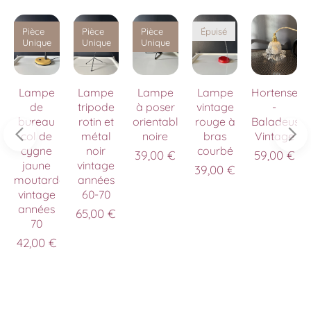
Pièce
Pièce
Pièce
Épuisé
Unique
Unique
Unique
te
Lampe
Lampe
Lampe
Lampe
Hortense
de
tripode
à poser
vintage
-
on
bureau
rotin et
orientable
rouge à
Baladeuse
col de
métal
noire
bras
Vintage
cygne
noir
courbé
39,00
€
59,00
€
jaune
vintage
39,00
€
moutarde
années
vintage
60-70
années
65,00
€
70
42,00
€