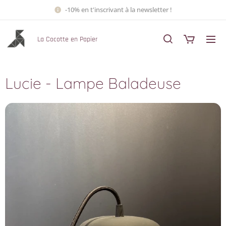
-10% en t'inscrivant à la newsletter !
La Cocotte en Papier
Lucie - Lampe Baladeuse