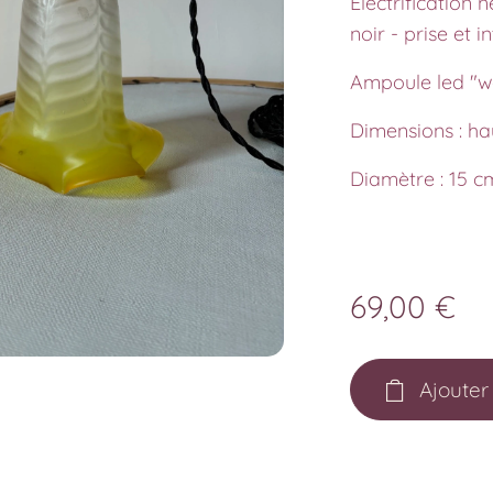
Electrification n
noir - prise et i
Ampoule led "w
Dimensions : hau
Diamètre : 15 c
69,00
€
Ajouter