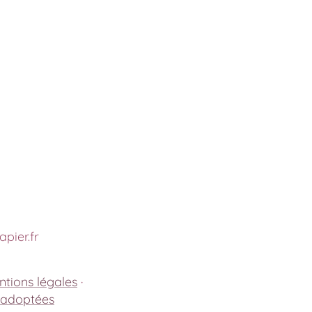
pier.fr
tions légales
·
 adoptées