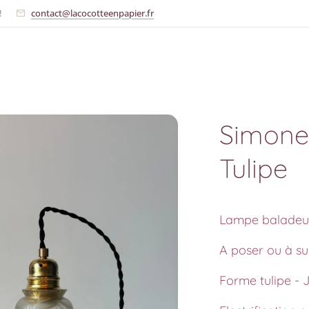
!
contact@lacocotteenpapier.fr
Simone
Tulipe
Lampe baladeus
A poser ou à s
Forme tulipe - 