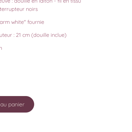
euve : douille en laiton - fil en tissu
nterrupteur noirs
arm white" fournie
teur : 21 cm (douille inclue)
m
 au panier