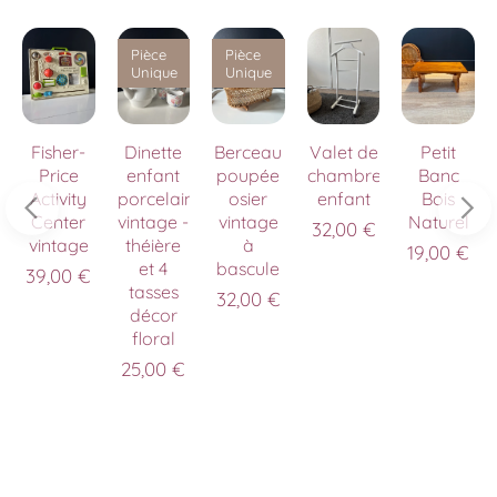
Pièce
Pièce
Unique
Unique
Fisher-
Dinette
Berceau
Valet de
Petit
Price
enfant
poupée
chambre
Banc
Activity
porcelaine
osier
enfant
Bois
Center
vintage -
vintage
Naturel
32,00
€
vintage
théière
à
19,00
€
et 4
bascule
39,00
€
tasses
32,00
€
décor
floral
25,00
€