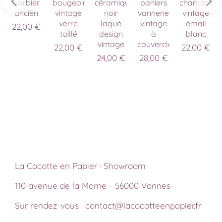
barbier
bougeoirs
céramique
paniers
chambrière
ancien
vintage
noir
vannerie
vintage
verre
laqué
vintage
émail
22,00
€
taillé
design
à
blanc
vintage
couvercle
22,00
€
22,00
€
24,00
€
28,00
€
La Cocotte en Papier · Showroom
110 avenue de la Marne - 56000 Vannes
Sur rendez-vous · contact@lacocotteenpapier.fr