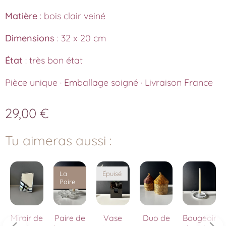
Matière
: bois clair veiné
Dimensions
: 32 x 20 cm
État
: très bon état
Pièce unique · Emballage soigné · Livraison France
29,00
€
Tu aimeras aussi :
La
Épuisé
Paire
er
Miroir de
Paire de
Vase
Duo de
Bougeoir