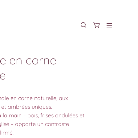
e en corne
le
nale en corne naturelle, aux
 et ambrées uniques.
 la main – pois, frises ondulées et
ylisé – apporte un contraste
firmé.