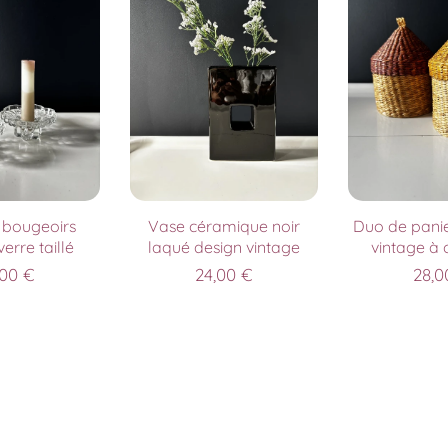
 bougeoirs
Vase céramique noir
Duo de panie
erre taillé
laqué design vintage
vintage à 
,00
€
24,00
€
28,0