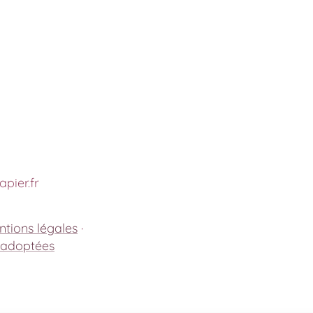
pier.fr
tions légales
·
 adoptées