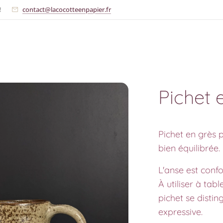
!
contact@lacocotteenpapier.fr
Pichet 
Pichet en grès p
bien équilibrée.
L'anse est confo
À utiliser à tab
pichet se disti
expressive.