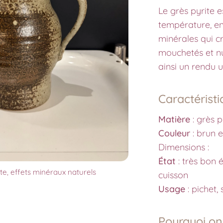
Le grès pyrite e
température, en
minérales qui cr
mouchetés et n
ainsi un rendu 
Caractéristi
Matière
: grès p
Couleur
: brun 
Dimensions :
État
: très bon 
ite, effets minéraux naturels
cuisson
Usage
: pichet,
Pourquoi on 