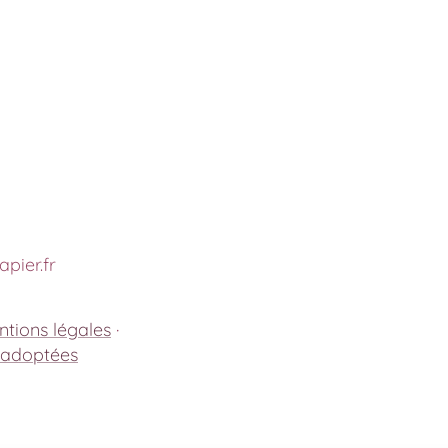
pier.fr
tions légales
·
 adoptées