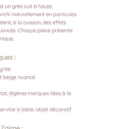
st un grès cuit à haute
richi naturellement en particules
éent, à la cuisson, des effets
uancés. Chaque pièce présente
unique.
ques :
yrite
et beige nuancé
état, légères marques liées à la
 service à table, objet décoratif
l'aime :