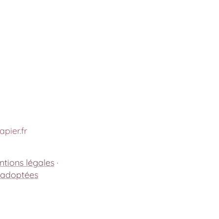
pier.fr
tions légales
·
 adoptées