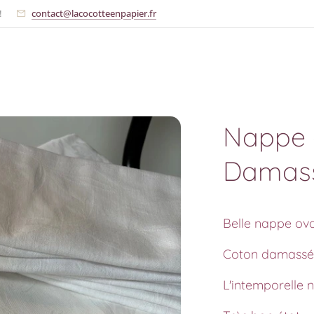
!
contact@lacocotteenpapier.fr
Nappe e
Damas
Belle nappe oval
Coton damassé 
L'intemporelle 