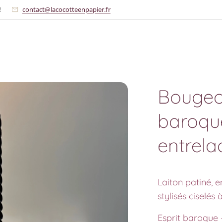
!
contact@lacocotteenpapier.fr
Bougeoi
baroqu
entrela
Laiton patiné, e
stylisés ciselés 
Esprit baroque 