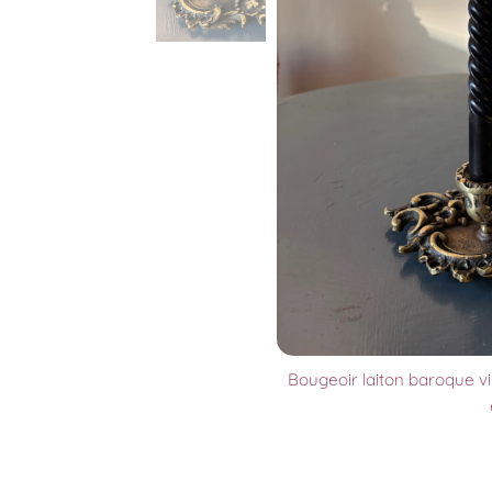
Bougeoir laiton baroque vi