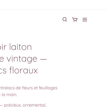
r laiton
e vintage —
cs floraux
ntrelacs de fleurs et feuillages
à la main.
— précieux, ornemental,