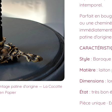
intemporel.
Parfait en boug
ou une cheminé
immédiatement d
patine d'origine
CARACTÉRISTI
Style
: Baroque
Matière
: laiton
Dimensions
: l
ntage patine d'origine — La Cocotte
État
: très bon é
en Papier
Pièce unique · 