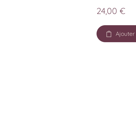
24,00
€
Ajouter