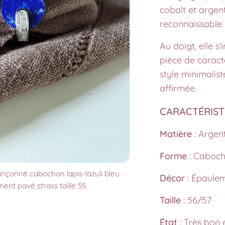
cobalt et arge
reconnaissable.
Au doigt, elle s
pièce de caract
style minimalis
affirmée.
CARACTÉRIS
Matière
: Argen
Forme
: Caboch
nçonné cabochon lapis-lazuli bleu
Décor
: Épaulem
ent pavé strass taille 55
Taille
: 56/57
État
: Très bon 