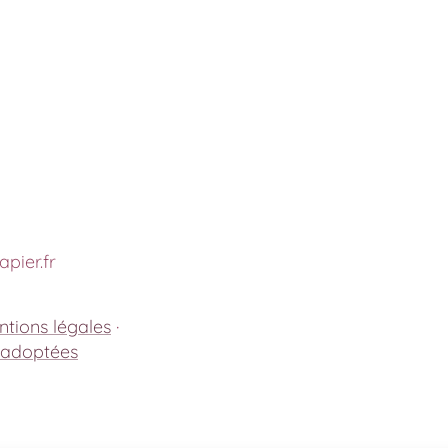
pier.fr
tions légales
·
 adoptées